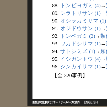
88.
トンビヨガミ (4)
→
89.
シラトリサン (1)
→
90.
オシラカミサマ (1)
91.
オジドウサン (1)
→
92.
トンベガミ (2)
→
類
93.
ワカドシサマ (1)
→
94.
サトシミズ (1)
→
類
95.
イシガントウ (4)
→
96.
シンカイサマ (1)
→
【全 320事例】