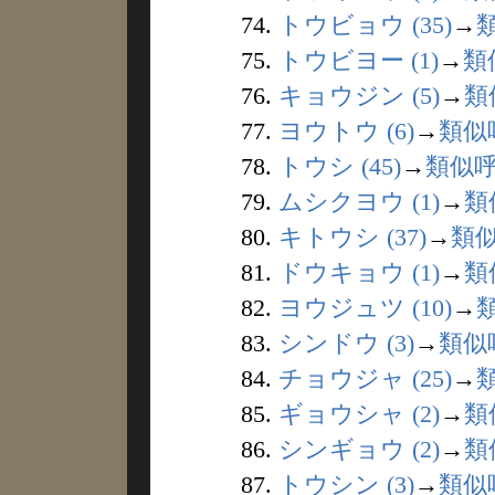
74.
トウビョウ (35)
→
75.
トウビヨー (1)
→
類
76.
キョウジン (5)
→
類
77.
ヨウトウ (6)
→
類似
78.
トウシ (45)
→
類似
79.
ムシクヨウ (1)
→
類
80.
キトウシ (37)
→
類
81.
ドウキョウ (1)
→
類
82.
ヨウジュツ (10)
→
83.
シンドウ (3)
→
類似
84.
チョウジャ (25)
→
85.
ギョウシャ (2)
→
類
86.
シンギョウ (2)
→
類
87.
トウシン (3)
→
類似