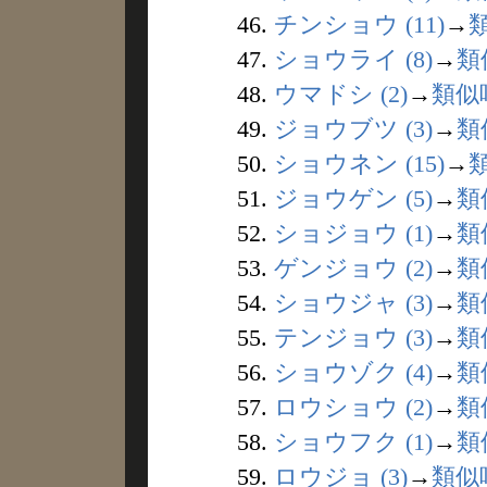
46.
チンショウ (11)
→
47.
ショウライ (8)
→
類
48.
ウマドシ (2)
→
類似
49.
ジョウブツ (3)
→
類
50.
ショウネン (15)
→
51.
ジョウゲン (5)
→
類
52.
ショジョウ (1)
→
類
53.
ゲンジョウ (2)
→
類
54.
ショウジャ (3)
→
類
55.
テンジョウ (3)
→
類
56.
ショウゾク (4)
→
類
57.
ロウショウ (2)
→
類
58.
ショウフク (1)
→
類
59.
ロウジョ (3)
→
類似