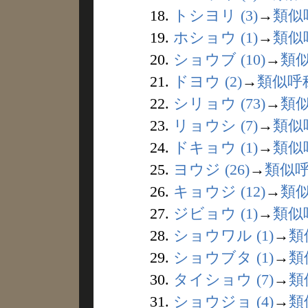
18.
トシヨリ (3)
→
類似
19.
ホショウ (1)
→
類似
20.
ショウブ (10)
→
類
21.
ドヨウ (2)
→
類似呼
22.
シリョウ (73)
→
類
23.
リョウシ (7)
→
類似
24.
ドキョウ (1)
→
類似
25.
ヨウジ (26)
→
類似
26.
キョウジ (12)
→
類
27.
ジビョウ (1)
→
類似
28.
ショウワル (1)
→
類
29.
ショウブタ (1)
→
類
30.
タイショウ (7)
→
類
31.
ショウジョ (4)
→
類