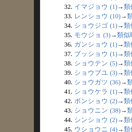
32.
イマジョウ (1)
→
類
33.
レンショウ (10)
→
34.
ショウジゴ (1)
→
類
35.
モウジョ (3)
→
類似
36.
ガンショウ (1)
→
類
37.
ブッショウ (1)
→
類
38.
ショウテン (5)
→
類
39.
ショウブユ (3)
→
類
40.
ショウガツ (36)
→
41.
ショウケラ (1)
→
類
42.
ボンショウ (2)
→
類
43.
ショウニン (38)
→
44.
シンショウ (2)
→
類
45.
ウショウニ (4)
→
類