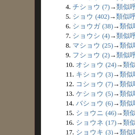
4.
チショウ (7)
→
類似
5.
ショウ (402)
→
類似
6.
ショウガ (38)
→
類似
7.
ショウシ (4)
→
類似
8.
マショウ (25)
→
類似
9.
フショウ (2)
→
類似
10.
オショウ (24)
→
類
11.
キショウ (3)
→
類似
12.
コショウ (7)
→
類似
13.
ケショウ (5)
→
類似
14.
バショウ (6)
→
類似
15.
ショウニ (46)
→
類
16.
ショウネ (17)
→
類
17.
ショウキ (3)
→
類似