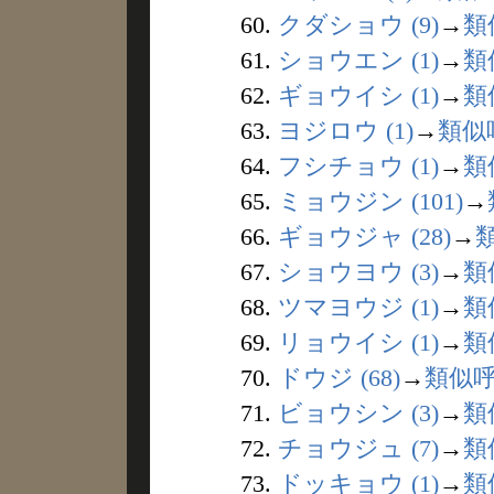
60.
クダショウ (9)
→
類
61.
ショウエン (1)
→
類
62.
ギョウイシ (1)
→
類
63.
ヨジロウ (1)
→
類似
64.
フシチョウ (1)
→
類
65.
ミョウジン (101)
→
66.
ギョウジャ (28)
→
67.
ショウヨウ (3)
→
類
68.
ツマヨウジ (1)
→
類
69.
リョウイシ (1)
→
類
70.
ドウジ (68)
→
類似
71.
ビョウシン (3)
→
類
72.
チョウジュ (7)
→
類
73.
ドッキョウ (1)
→
類