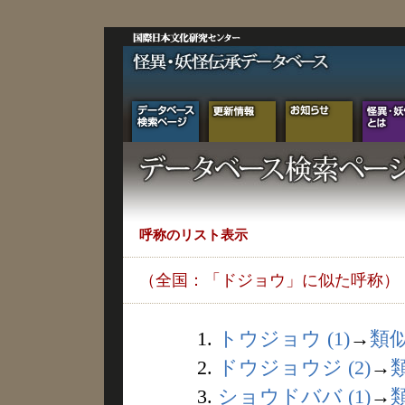
呼称のリスト表示
（全国：「ドジョウ」に似た呼称）
1.
トウジョウ (1)
→
類
2.
ドウジョウジ (2)
→
3.
ショウドババ (1)
→