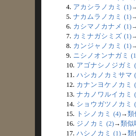
4.
アカシラノカミ (1)
5.
ナカムラノカミ (1)
6.
カシマノカナメ (1)
7.
カミナガシミズ (1)
8.
カンジャノカミ (1)
9.
ニシノオンナガミ (1
10.
アゴナシノジガミ (
11.
ハシカノカミサマ (
12.
カナンヨケノカミ (
13.
ナカノワルイカミ (
14.
ショウガツノカミ (1
15.
トシノカミ (4)
→
類
16.
ジノカミ (2)
→
類似
17.
ハシノカミ (1)
→
類