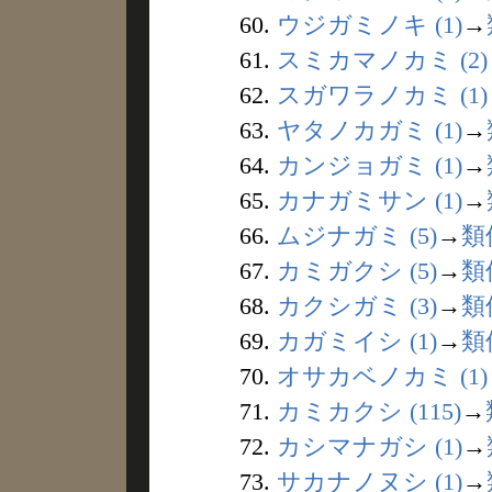
60.
ウジガミノキ (1)
→
61.
スミカマノカミ (2)
62.
スガワラノカミ (1)
63.
ヤタノカガミ (1)
→
64.
カンジョガミ (1)
→
65.
カナガミサン (1)
→
66.
ムジナガミ (5)
→
類
67.
カミガクシ (5)
→
類
68.
カクシガミ (3)
→
類
69.
カガミイシ (1)
→
類
70.
オサカベノカミ (1)
71.
カミカクシ (115)
→
72.
カシマナガシ (1)
→
73.
サカナノヌシ (1)
→