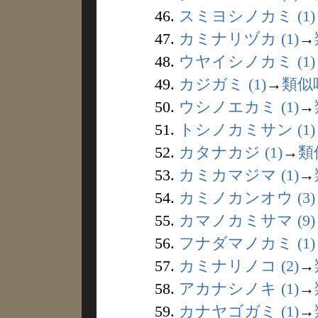
46.
スミヨシノカミ (1)
47.
カミナリヅカ (1)
→
48.
ウヤイシノカミ (1)
49.
カジガミ (1)
→
類似
50.
ウシノエカミ (1)
→
51.
トシノカミサン (1)
52.
カタナカジ (1)
→
類
53.
カミカマジマ (1)
→
54.
カミノカンオウ (3)
55.
カマノカミサマ (9)
56.
フナダマノカミ (1)
57.
カミナリノコ (2)
→
58.
アカナシノキ (1)
→
59.
カナヤゴガミ (1)
→