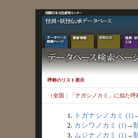
呼称のリスト表示
（全国：「ナガシノカミ」に似た呼
1.
トガナシノカミ (1)
2.
カシワノカミ (1)
→
3.
ムジナノカミ (1)
→