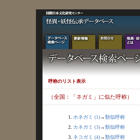
呼称のリスト表示
（全国：「ネガミ」に似た呼称）
1.
ホネガミ (1)
→
類似呼称
2.
カネガミ (3)
→
類似呼称
3.
ネコガミ (4)
→
類似呼称