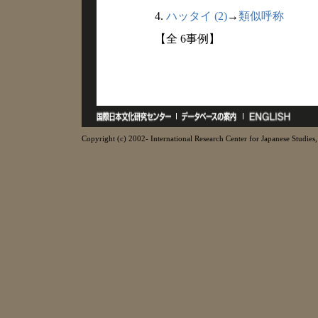
4.
ハッタイ (2)
→
類似呼称
【全 6事例】
Copyright (c) 2002- International Research Center for Japanese Studies, 