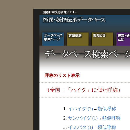
呼称のリスト表示
（全国：「ハイタ」に似た呼称）
1.
イハイダ (2)
→
類似呼称
2.
サンバイダ (1)
→
類似呼称
3.
イミバタ (1)
→
類似呼称