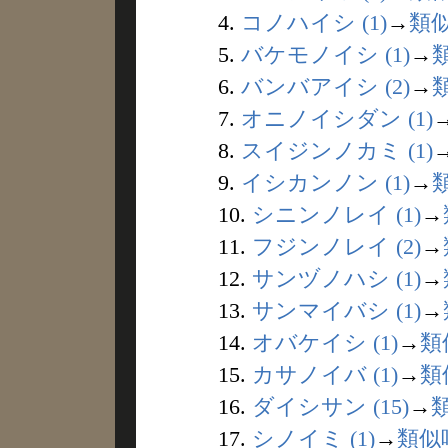
4.
コノハイシ (1)
→
類
5.
バケモノイシ (1)
→
6.
バンバアイシ (2)
→
7.
オニノイシダン (1)
8.
スイジンノカミ (1)
9.
イシカンノン (1)
→
10.
シニンノレイ (1)
→
11.
フジンノレイ (2)
→
12.
サンヅノハシ (1)
→
13.
サンマイバシ (1)
→
14.
オバケイシ (1)
→
類
15.
カサノイバ (1)
→
類
16.
ダイシサン (15)
→
17.
シノイミ (1)
→
類似