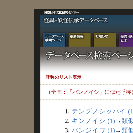
呼称のリスト表示
（全国：「バンノイシ」に似た呼称
1.
テングノシッパイ (1
2.
キンノイシ (1)
→
類
3.
バンジイワ (1)
→
類