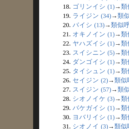
18.
ゴリンイシ (1)
→
類
19.
ライジン (34)
→
類
20.
バイシ (13)
→
類似
21.
オキノイン (1)
→
類
22.
ヤハズイシ (1)
→
類
23.
スイシニン (5)
→
類
24.
ダンゴイシ (1)
→
類
25.
タイシュン (1)
→
類
26.
セイジン (2)
→
類似
27.
スイジン (57)
→
類
28.
シオノイケ (3)
→
類
29.
バケガイシ (1)
→
類
30.
ヨバリイシ (1)
→
類
31.
シオノイ (3)
→
類似