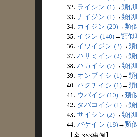
32.
ライシン (1)
→
類似
33.
ナイジン (1)
→
類似
34.
カイジン (20)
→
類
35.
イジン (140)
→
類似
36.
イワイジン (2)
→
類
37.
ハサミイシ (2)
→
類
38.
ハカイシ (7)
→
類似
39.
オンブイシ (1)
→
類
40.
バクチイシ (1)
→
類
41.
ウバイシ (10)
→
類
42.
タバコイシ (1)
→
類
43.
サイシン (2)
→
類似
44.
バケイシ (18)
→
類
【全 363事例】