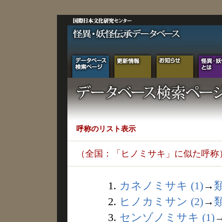
呼称のリスト表示
（全国：「ヒノミサキ」に似た呼称
1.
カネノミサキ (1)
→
2.
ヒノカミサン (2)
→
3.
センゾノミサキ (1)