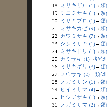
18.
ミサキザル (1)
→
類
19.
シニミサキ (1)
→
類
20.
ミサキブロ (1)
→
類
21.
ミサキカゼ (9)
→
類
22.
カワミサキ (7)
→
類
23.
シシミサキ (1)
→
類
24.
ミサキドリ (1)
→
類
25.
カミサキ (1)
→
類似
26.
ミサキギリ (3)
→
類
27.
ノウサギ (2)
→
類似
28.
ノガミサン (1)
→
類
29.
ヒイミサマ (4)
→
類
30.
ヒツジザキ (1)
→
類
31.
ノガミサマ (2)
→
類