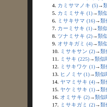
4.
カミサマノキ (5)
→
5.
カミミサキ (1)
→
類
6.
ミサキサマ (16)
→
類
7.
カーミサキ (1)
→
類
8.
ツナミサキ (2)
→
類
9.
オサキガミ (4)
→
類
10.
ミサキサン (2)
→
類
11.
ミサキ (225)
→
類似
12.
ミサキワケ (1)
→
類
13.
ヒノミヤ (1)
→
類似
14.
ヤマミサキ (4)
→
類
15.
ヤケミサキ (1)
→
類
16.
オミサキ (2)
→
類似
17.
ミサキガミ (2)
→
類