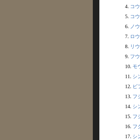
4.
コウジ
5.
コウシ
6.
ノウ
7.
ロウジ
8.
リウ
9.
フウ
10.
モウ
11.
シン
12.
ビフ
13.
フジ
14.
シン
15.
フシ
16.
フク
17.
シン