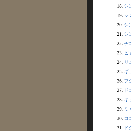
18.
シン
19.
シン
20.
シン
21.
シン
22.
ヂコ
23.
ビョ
24.
リュ
25.
ギュ
26.
フシ
27.
ドコ
28.
キョ
29.
ミャ
30.
ココ
31.
ドク