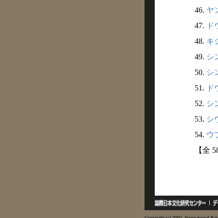
46.
ヤン
47.
ドウ
48.
キシ
49.
シン
50.
シン
51.
ドウ
52.
シン
53.
シウ
54.
ウブ
【全 5
Copyright (c) 2002- International Res