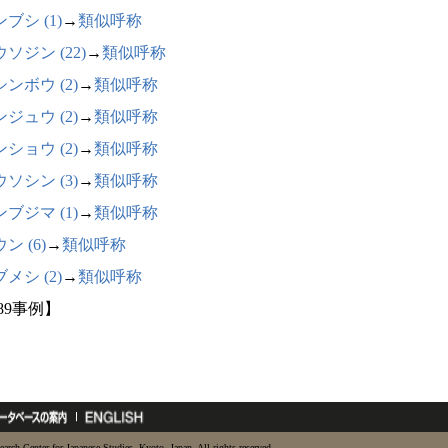
ブシ (1)
→
類似呼称
ソジン (22)
→
類似呼称
ンボウ (2)
→
類似呼称
ジュウ (2)
→
類似呼称
ショウ (2)
→
類似呼称
ソシン (3)
→
類似呼称
ブジマ (1)
→
類似呼称
ン (6)
→
類似呼称
メシ (2)
→
類似呼称
89事例】
earch Center for Japanese Studies, Kyoto, Japan. All rights reserved.