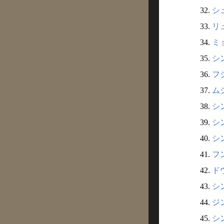
32.
シュ
33.
リュ
34.
ミョ
35.
シン
36.
フジ
37.
ムジ
38.
シン
39.
シン
40.
シン
41.
フン
42.
ドウ
43.
シン
44.
ジン
45.
シン