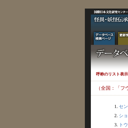
呼称のリスト表示
（全国：「フ
1.
セン
2.
ショ
3.
トウ