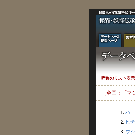
呼称のリスト表示
（全国：「マ
1.
ハー
2.
ヒチ
3.
ウシ