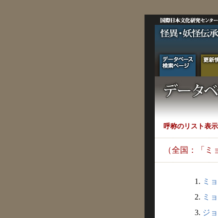
呼称のリスト表示
（全国：「ミ
1.
ミョ
2.
ミョ
3.
ジョ