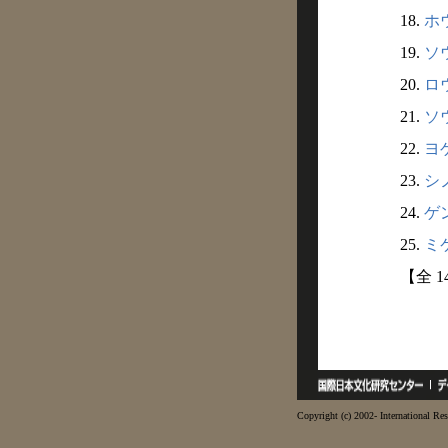
18.
ホウ
19.
ソウ
20.
ロウ
21.
ソウ
22.
ヨゲ
23.
シノ
24.
ゲン
25.
ミケ
【全 1
Copyright (c) 2002- International Res