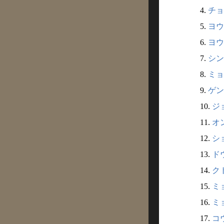
4.
チョ
5.
ヨウ
6.
ヨウ
7.
シン
8.
ミョ
9.
ゲン
10.
ジ
11.
オン
12.
ショ
13.
ドウ
14.
クト
15.
ミョ
16.
ミョ
17.
コウ