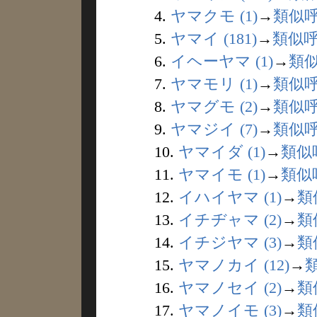
4.
ヤマクモ (1)
→
類似
5.
ヤマイ (181)
→
類似
6.
イヘーヤマ (1)
→
類
7.
ヤマモリ (1)
→
類似
8.
ヤマグモ (2)
→
類似
9.
ヤマジイ (7)
→
類似
10.
ヤマイダ (1)
→
類似
11.
ヤマイモ (1)
→
類似
12.
イハイヤマ (1)
→
類
13.
イチヂャマ (2)
→
類
14.
イチジヤマ (3)
→
類
15.
ヤマノカイ (12)
→
16.
ヤマノセイ (2)
→
類
17.
ヤマノイモ (3)
→
類