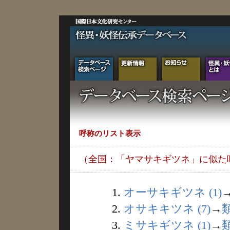
呼称のリスト表示
（全国：「ヤマサキギツネ」に似た
1.
オーサキギツネ (1)
2.
オサキキツネ (7)
→
3.
ミサキギツネ (1)
→