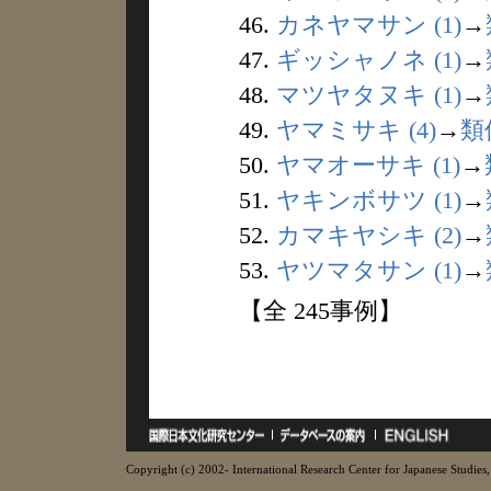
46.
カネヤマサン (1)
→
47.
ギッシャノネ (1)
→
48.
マツヤタヌキ (1)
→
49.
ヤマミサキ (4)
→
類
50.
ヤマオーサキ (1)
→
51.
ヤキンボサツ (1)
→
52.
カマキヤシキ (2)
→
53.
ヤツマタサン (1)
→
【全 245事例】
Copyright (c) 2002- International Research Center for Japanese Studies, 