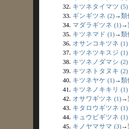
32.
キツネタイマツ (5)
33.
ギンギツネ (2)
→
類
34.
マダラギツネ (1)
→
35.
キツネマド (1)
→
類
36.
オサンコキツネ (1)
37.
キツネツキスジ (1)
38.
キツネノダマシ (2)
39.
キツネトタヌキ (2)
40.
キツネヤケ (1)
→
類
41.
キツネノキキリ (1)
42.
オサワギツネ (1)
→
43.
キタロウギツネ (1)
44.
キュウビギツネ (1)
45.
キノヤマサマ (3)
→