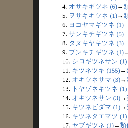
4.
オサキギツネ (6)
→
5.
ヲサキキツネ (1)
→
6.
ヨコヤマギツネ (1)
7.
サンキチギツネ (5)
8.
タヌキヤキツネ (3)
9.
ブンキチギツネ (1)
10.
シロギツネサン (1)
11.
キツネツキ (155)
→
12.
オキツネサマ (3)
→
13.
トヤゾネキツネ (1)
14.
オキツネサン (3)
→
15.
キツネビダマ (1)
→
16.
キツネタエマツ (1)
17.
ヤブギツネ (1)
→
類