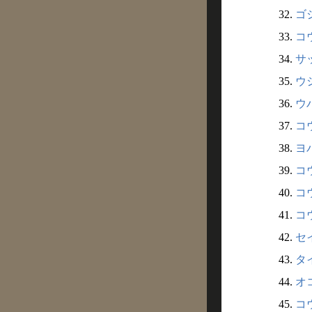
32.
ゴシ
33.
コウ
34.
サ
35.
ウシ
36.
ウバ
37.
コウ
38.
ヨバ
39.
コウ
40.
コウ
41.
コウ
42.
セ
43.
タ
44.
オコ
45.
コウ