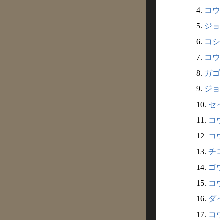
4.
コウ
5.
ジョ
6.
コシ
7.
コウ
8.
ガゴ
9.
ジョ
10.
セ
11.
コ
12.
コ
13.
チ
14.
ゴ
15.
コ
16.
ダ
17.
コウ