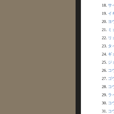
18.
サ
19.
イ
20.
ヨウ
21.
ミョ
22.
リョ
23.
タイ
24.
ギョ
25.
ジョ
26.
コウ
27.
ゴウ
28.
コウ
29.
ライ
30.
コウ
31.
コウ