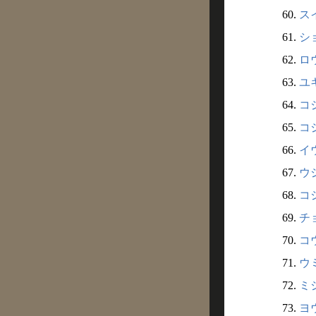
60.
スイ
61.
ショ
62.
ロウ
63.
ユキ
64.
コジ
65.
コジ
66.
イウ
67.
ウシ
68.
コシ
69.
チョ
70.
コウ
71.
ウミ
72.
ミシ
73.
ヨウ