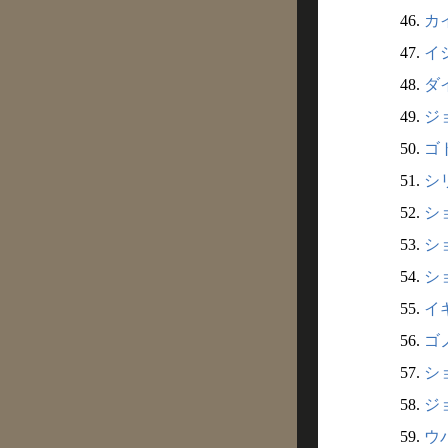
46.
カ
47.
イシ
48.
ダ
49.
ジョ
50.
ゴト
51.
シリ
52.
ショ
53.
ショ
54.
ショ
55.
イギ
56.
ゴノ
57.
ショ
58.
ジョ
59.
ウバ