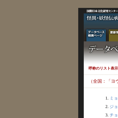
呼称のリスト表示
（全国：「ヨ
1.
ミョ
2.
ジョ
3.
チョ