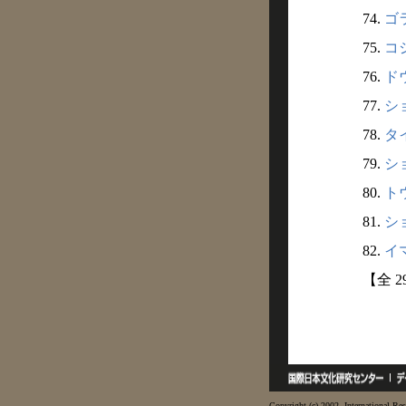
74.
ゴラ
75.
コシ
76.
ドウ
77.
ショ
78.
タイ
79.
ショ
80.
トウ
81.
ショ
82.
イマ
【全 2
Copyright (c) 2002- International Res