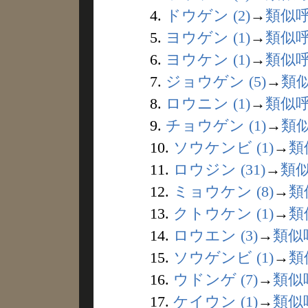
4.
ドウゲン (2)
→
類似
5.
ヨウゲン (1)
→
類似
6.
ヨウケン (1)
→
類似
7.
ジョウゲン (5)
→
類
8.
ロウニン (1)
→
類似
9.
チョウゲン (1)
→
類
10.
ソウケンビ (1)
→
類
11.
ロウジン (31)
→
類
12.
ミョウケン (8)
→
類
13.
クトウケン (1)
→
類
14.
ロウエン (3)
→
類似
15.
ソウゲンビ (1)
→
類
16.
ウドンゲ (7)
→
類似
17.
ケイウン (1)
→
類似