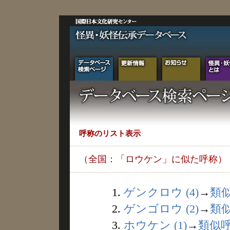
呼称のリスト表示
（全国：「ロウケン」に似た呼称）
1.
ゲンクロウ (4)
→
類
2.
ゲンゴロウ (2)
→
類
3.
ホウケン (1)
→
類似