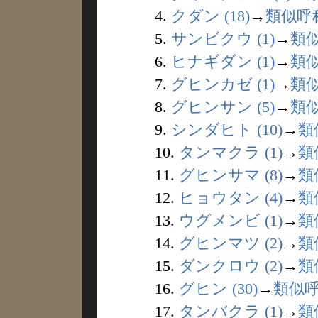
4.
クダン (18)
→
類似呼
5.
サンビクウ (1)
→
類
6.
ヒナギダン (1)
→
類
7.
グヒンカゼ (1)
→
類
8.
グヒンサン (5)
→
類
9.
シンダヒト (10)
→
類
10.
タンマクラ (1)
→
類
11.
グヒンサマ (8)
→
類
12.
ヒョウタン (4)
→
類
13.
ウグメンビ (1)
→
類
14.
グヒンマツ (2)
→
類
15.
ダンクロウ (2)
→
類
16.
グヒン (30)
→
類似
17.
タンバクラ (1)
→
類