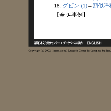
18.
グビン (1)
→
類似呼
【全 94事例】
Copyright (c) 2002- International Research Center for Japanese Studies, 