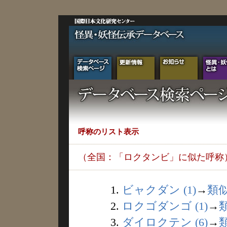
呼称のリスト表示
（全国：「ロクタンビ」に似た呼称
1.
ビャクダン (1)
→
類
2.
ロクゴダンゴ (1)
→
3.
ダイロクテン (6)
→