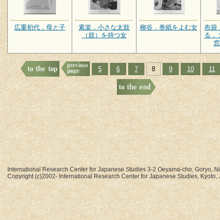
広重初代．母と子
素楽．小さな太鼓
柳谷．巻紙をよむ女
布袋
（鼓）を持つ女
る，
窓
5
6
7
8
9
10
11
International Research Center for Japanese Studies 3-2 Oeyama-cho, Goryo, N
Copyright (c)2002- International Research Center for Japanese Studies, Kyoto, J