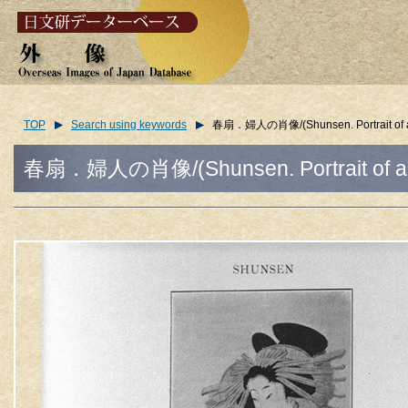
TOP
Search using keywords
春扇．婦人の肖像/(Shunsen. Portrait of a 
春扇．婦人の肖像/(Shunsen. Portrait of a l