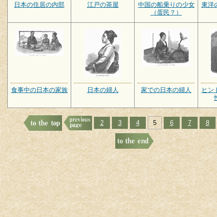
日本の住居の内部
江戸の茶屋
中国の船乗りの少女
東洋
（蛋民？）
食事中の日本の家族
日本の婦人
家での日本の婦人
ヒン
2
3
4
5
6
7
8