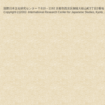
国際日本文化研究センター 〒610－1192 京都市西京区御陵大枝山町3丁目2番地
Copyright (c)2002- International Research Center for Japanese Studies, Kyoto, J