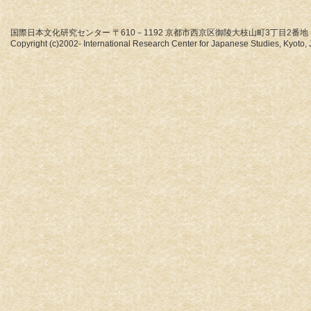
国際日本文化研究センター 〒610－1192 京都市西京区御陵大枝山町3丁目2番地
Copyright (c)2002- International Research Center for Japanese Studies, Kyoto, J