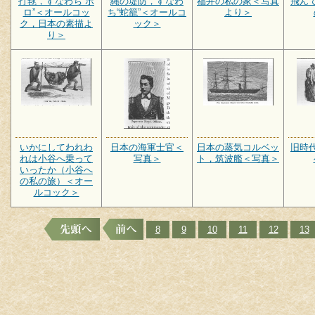
打毬，すなわち”ポ
縄の堤防，すなわ
福井の私の家＜写真
飛ん
ロ”＜オールコッ
ち“蛇籠”＜オールコ
より＞
ク，日本の素描よ
ック＞
り＞
いかにしてわれわ
日本の海軍士官＜
日本の蒸気コルベッ
旧時
れは小谷へ乗って
写真＞
ト，筑波艦＜写真＞
いったか（小谷へ
の私の旅）＜オー
ルコック＞
8
9
10
11
12
13