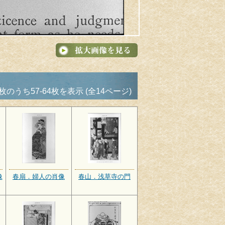
8枚のうち57-64枚を表示 (全14ページ)
像
春扇．婦人の肖像
春山．浅草寺の門