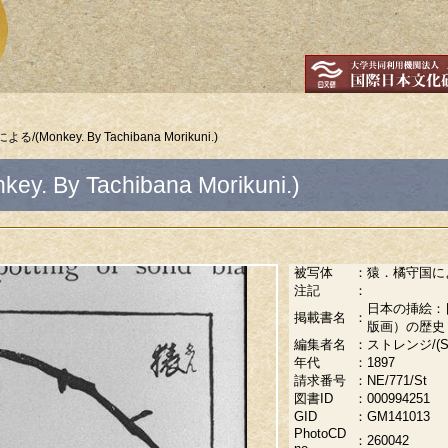
(Monkey. By Tachibana Morikuni.)
By Tachibana Morikuni.)
被写体
：
猿．橘守国による/(
注記
：
日本の挿絵：
掲載書名
：
版画）の歴史
編集者名
：
ストレンジ/(Stran
年代
：
1897
請求番号
：
NE/771/St
図書ID
：
000994251
GID
：
GM141013
PhotoCD
：
260042