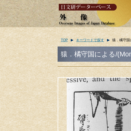
TOP
キーワードで探す
猿．橘守国による/
猿．橘守国による/(Monkey. 