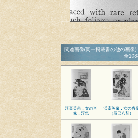
関連画像(同一掲載書の他の画像)
全10
渓斎英泉．女の肖
渓斎英泉．女の肖
像．浮気
（辰巳八契）