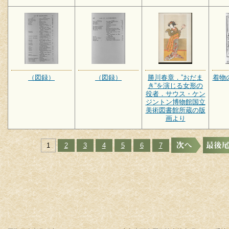
（図録）
（図録）
勝川春章．”おだま
着物
き”を演じる女形の
役者．サウス・ケン
ジントン博物館国立
美術図書館所蔵の版
画より
1
2
3
4
5
6
7