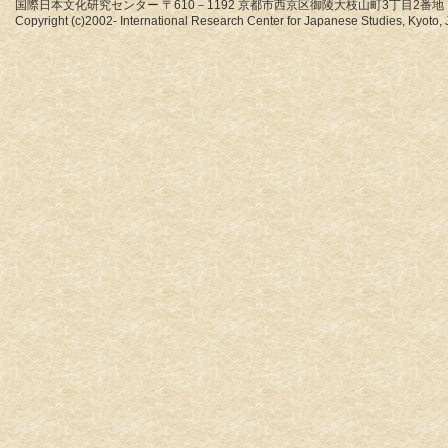
国際日本文化研究センター 〒610－1192 京都市西京区御陵大枝山町3丁目2番地
Copyright (c)2002- International Research Center for Japanese Studies, Kyoto, J