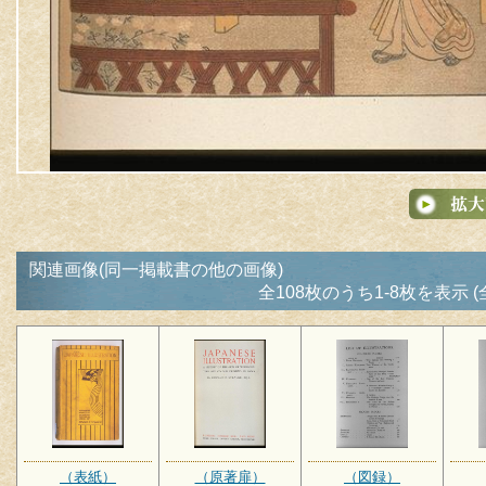
関連画像(同一掲載書の他の画像)
全108枚のうち1-8枚を表示 (
（表紙）
（原著扉）
（図録）