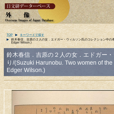
TOP
キーワードで探す
鈴木春信．吉原の２人の女．エドガー・ウィルソン氏のコレクション中の本より/(Suzuki Harunobu
Edger Wilson.)
鈴木春信．吉原の２人の女．エドガー
り/(Suzuki Harunobu. Two women of the Yo
Edger Wilson.)