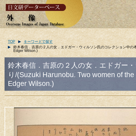
TOP
キーワードで探す
鈴木春信．吉原の２人の女．エドガー・ウィルソン氏のコレクション中の本より/(Suzuki Harunobu
Edger Wilson.)
鈴木春信．吉原の２人の女．エドガー
り/(Suzuki Harunobu. Two women of the Yo
Edger Wilson.)