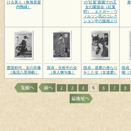
ける美人（角海老屋
の”紅葉”庭園での王
東
内鴨縁）
女の園遊会（紅葉
狩）．エドガー・ウ
ィルソン氏のコレク
ション中の版画より
豊国初代．女の肖像
国貞．化粧中の女
国貞．達磨の身なり
国貞
（風流八景帰帆）
（美人爽句集）
をした女（女達磨）
物（
2
3
4
5
6
7
8