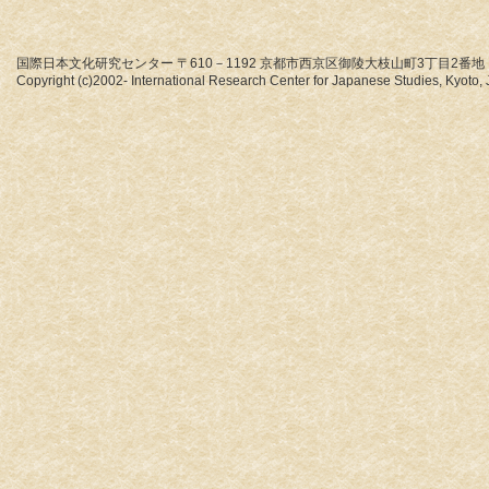
国際日本文化研究センター 〒610－1192 京都市西京区御陵大枝山町3丁目2番地
Copyright (c)2002- International Research Center for Japanese Studies, Kyoto, J