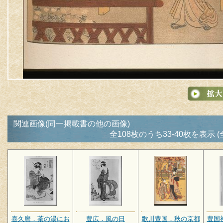
関連画像(同一掲載書の他の画像)
全108枚のうち33-40枚を表示 (
喜久麿．茶の湯にお
豊広．風の日
歌川豊国．秋の京都
豊国