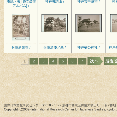
[表紙・表][飾文裂装
神戸諏訪山 /
神戸市中眺望 /
神
アルバム] /
兵庫新光寺 /
兵庫清盛ノ墓 /
神戸楠公神社 /
神戸
1
2
3
4
5
6
7
国際日本文化研究センター 〒610－1192 京都市西京区御陵大枝山町3丁目2番地
Copyright (c)2002- International Research Center for Japanese Studies, Kyoto, J