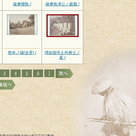
薩摩櫻島 /
薩摩島津公ノ庭園 /
熊本ノ城[全景] /
堺妙国寺土州勇士ノ
墓 /
3
4
5
6
7