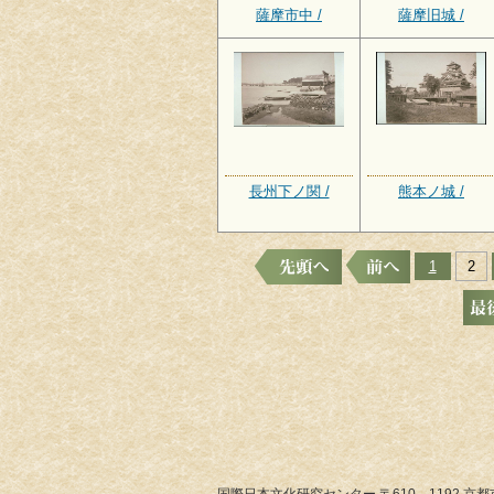
薩摩市中 /
薩摩旧城 /
長州下ノ関 /
熊本ノ城 /
1
2