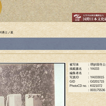
州勇士ノ墓
被写体
：
堺妙国寺土
掲載書名
：
YA033
編集者名
：
写真ID
：
YA033015
GID
：
G0201715
PhotoCD no.
：
K021072
：
003175536