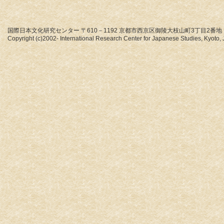
国際日本文化研究センター 〒610－1192 京都市西京区御陵大枝山町3丁目2番地
Copyright (c)2002- International Research Center for Japanese Studies, Kyoto, J