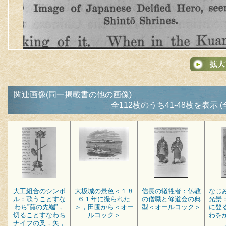
関連画像(同一掲載書の他の画像)
全112枚のうち41-48枚を表示 (
大工組合のシンボ
大坂城の景色＜１８
信長の犠牲者：仏教
なじ
ル：歌うことすな
６１年に撮られた
の僧職と修道会の典
光景
わち”蕪の先端”，
＞，田圃から＜オー
型＜オールコック＞
に登
切ることすなわち
ルコック＞
わを
ナイフの叉，矢，