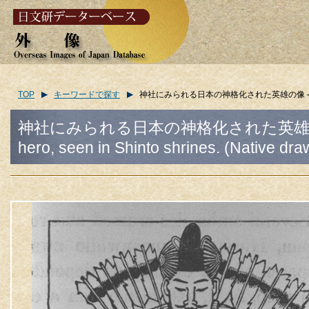
TOP
キーワードで探す
神社にみられる日本の神格化された英雄の像＜日本の素描＞/(Image
神社にみられる日本の神格化された英雄の像＜日本の
hero, seen in Shinto shrines. (Native dra