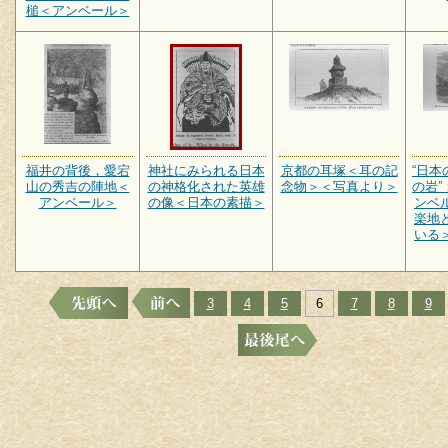
槌＜アンベール＞
福井の背後，愛宕
神社にみられる日本
京都の耳塚＜耳の記
“日
山の秀吉の陣地＜
の神格化された英雄
念物＞＜写真より＞
の岩
アンベール＞
の像＜日本の素描＞
ンベ
楽地
いる
3
4
5
6
7
8
9