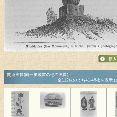
関連画像(同一掲載書の他の画像)
全112枚のうち41-48枚を表示 (