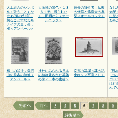
大工組合のシンボ
大坂城の景色＜１８
信長の犠牲者：仏教
なじ
ル：歌うことすな
６１年に撮られた
の僧職と修道会の典
光景
わち”蕪の先端”，
＞，田圃から＜オー
型＜オールコック＞
に登
切ることすなわち
ルコック＞
わを
ナイフの叉，矢，
槌＜アンベール＞
福井の背後，愛宕
神社にみられる日本
京都の耳塚＜耳の記
“日
山の秀吉の陣地＜
の神格化された英雄
念物＞＜写真より＞
アの
アンベール＞
の像＜日本の素描＞
パペ
は行
れて
3
4
5
6
7
8
9