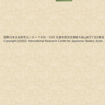
国際日本文化研究センター 〒610－1192 京都市西京区御陵大枝山町3丁目2番地
Copyright (c)2002- International Research Center for Japanese Studies, Kyoto, J