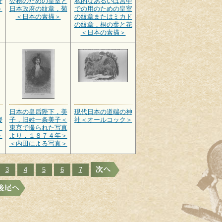
行
公務のための皇室と
私的なあるいは宮中
＞
日本政府の紋章，菊
での用のための皇室
＜日本の素描＞
の紋章またはミカド
の紋章，桐の葉と花
＜日本の素描＞
日本の皇后陛下，美
現代日本の道端の神
媛
子，旧姓一条美子＜
社＜オールコック＞
）
東京で撮られた写真
＞
より，１８７４年＞
＜内田による写真＞
3
4
5
6
7