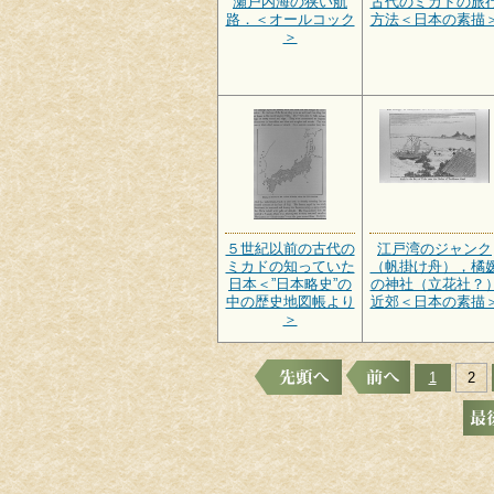
瀬戸内海の狭い航
古代のミカドの旅
路．＜オールコック
方法＜日本の素描
＞
５世紀以前の古代の
江戸湾のジャンク
ミカドの知っていた
（帆掛け舟），橘
日本＜”日本略史”の
の神社（立花社？
中の歴史地図帳より
近郊＜日本の素描
＞
1
2