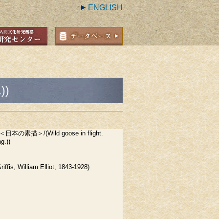
ENGLISH
))
の素描＞/(Wild goose in flight.
g.))
is, William Elliot, 1843-1928)