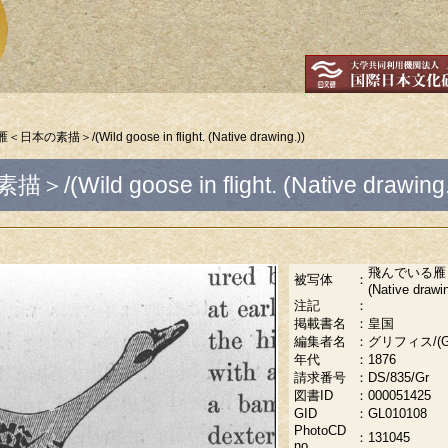
の素描＞/(Wild goose in flight. (Native drawing.))
d goose in flight. (Native drawing.
飛んでいる雁＜日本
被写体
：
(Native drawin
注記
：
掲載書名
：
皇国
編集者名
：
グリフィス/(Griff
年代
：
1876
請求番号
：
DS/835/Gr
図書ID
：
000051425
GID
：
GL010108
PhotoCD
：
131045
no.