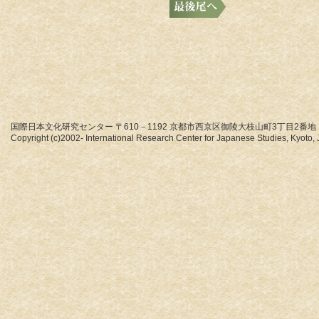
国際日本文化研究センター 〒610－1192 京都市西京区御陵大枝山町3丁目2番地
Copyright (c)2002- International Research Center for Japanese Studies, Kyoto, J