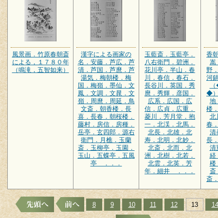
風景画．竹原春朝斎
漢字による画家の
玉藍斎．玉藍亭．
香
による，１７８０年
名．安藤．芦広．芦
八右衛門．碧洲．
嵩
（鳴滝，五智如来）
清．芦国．芦麿．芦
花川亭．半山．春
野
湯気．梅朝楼．梅
川．春信．春石．
河
国．梅嶺．墨仙．文
長谷川．英国．秀
（
鳳．文調．文晁．文
麿．秀輝．彦国．
◆
嶺．周麿．周延．鳥
広系．広国．広
地
文斎．朝香楼．長
信．広貞．広重．
楼
喜．長春．朝桜楼．
菱川．芳月堂．抱
北
藤村．房信．房種．
一．北渓．北馬．
春
岳亭．玄四郎．源右
北長．北雄．北
清
衛門．月樵．玉蘭
寿．北明．北妙．
長
斎．玉柳亭．玉園．
北斎．北而．北
清
玉山．五蝶亭．五風
洲．北樹．北若．
経
亭 ．．．
北雲．北英．芳
楼
年．細井 ．．．
斎
斎
8
9
10
11
12
13
1