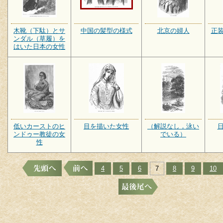
木靴（下駄）とサ
中国の髪型の様式
北京の婦人
正
ンダル（草履）を
はいた日本の女性
低いカーストのヒ
目を描いた女性
（解説なし，泳い
ンドゥー教徒の女
でいる）
性
4
5
6
7
8
9
10