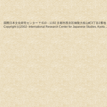
国際日本文化研究センター 〒610－1192 京都市西京区御陵大枝山町3丁目2番地
Copyright (c)2002- International Research Center for Japanese Studies, Kyoto, J