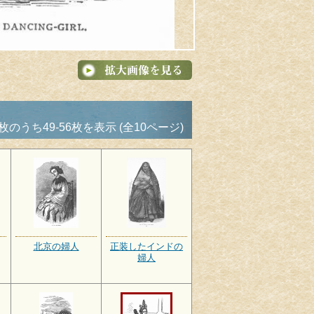
枚のうち49-56枚を表示 (全10ページ)
北京の婦人
正装したインドの
婦人