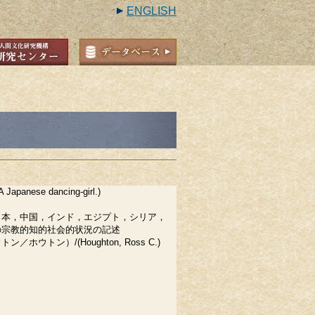
ENGLISH
panese dancing-girl.)
日本，中国，インド，エジプト，シリア，
の宗教的知的社会的状況の記述
／ホウトン）/(Houghton, Ross C.)