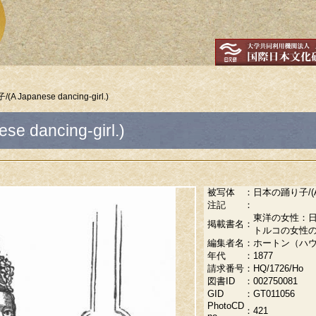
 Japanese dancing-girl.)
 dancing-girl.)
被写体
：
日本の踊り子/(A Ja
注記
：
東洋の女性：
掲載書名
：
トルコの女性
編集者名
：
ホートン（ハウトン
年代
：
1877
請求番号
：
HQ/1726/Ho
図書ID
：
002750081
GID
：
GT011056
PhotoCD
：
421