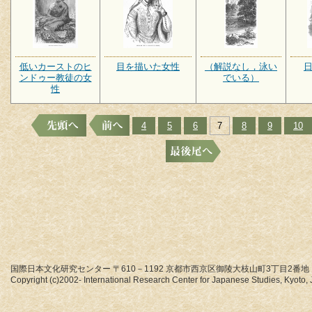
低いカーストのヒ
目を描いた女性
（解説なし，泳い
ンドゥー教徒の女
でいる）
性
4
5
6
7
8
9
10
国際日本文化研究センター 〒610－1192 京都市西京区御陵大枝山町3丁目2番地
Copyright (c)2002- International Research Center for Japanese Studies, Kyoto, J