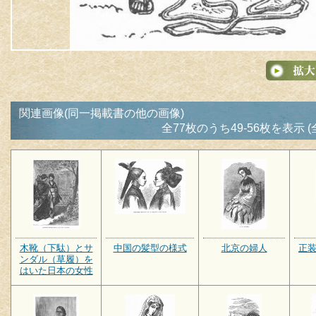
関連画像(同一掲載書の他の画像)
全77枚のうち49-56枚を表示 (
木靴（下駄）とサ
中国の髪型の様式
北京の婦人
正
ンダル（草履）を
はいた日本の女性