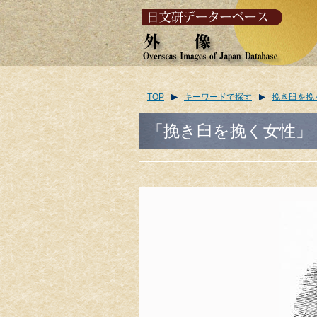
TOP
キーワードで探す
挽き臼を挽
「挽き臼を挽く女性」