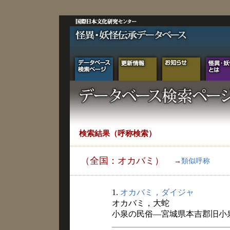
検索結果（呼称検索）
（全国：オカバミ）
→
類似呼称
1.
オカバミ，ダイジャ
オカバミ，大蛇
小泉の民俗―宮城県本吉郡旧小泉村