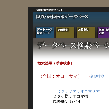
検索結果（呼称検索）
（全国：オコマサマ）
→
類似呼称
1.
ミタケサマ，オコマサマ
ミタケ様，オコマ様
民俗採訪 1974年