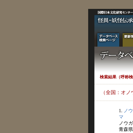
検索結果（呼称検
（全国：オノ
1.
ノウ
マ
ノウガ
青森県