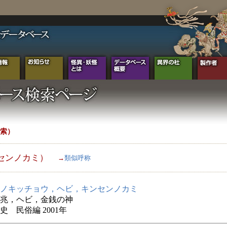
索）
センノカミ）
→
類似呼称
ノキッチョウ，ヘビ，キンセンノカミ
兆，ヘビ，金銭の神
史 民俗編 2001年