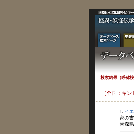
検索結果（呼称検
（全国：キン
1.
イエ
家の吉
青森県