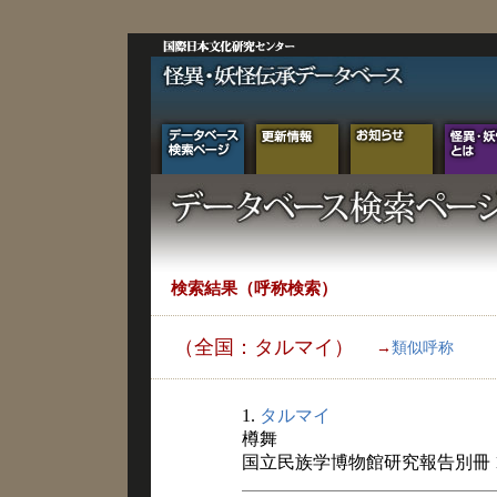
検索結果（呼称検索）
（全国：タルマイ）
→
類似呼称
1.
タルマイ
樽舞
国立民族学博物館研究報告別冊 1