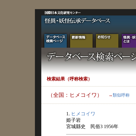
検索結果（呼称検索）
（全国：ヒメコイワ）
→
類似呼称
1.
ヒメコイワ
姫子岩
宮城縣史 民俗3 1956年