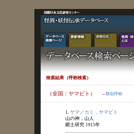
検索結果（呼称検索）
（全国：ヤマビト）
→
類似呼称
1.
ヤマノカミ，ヤマビト
山の神，山人
郷土研究 1915年