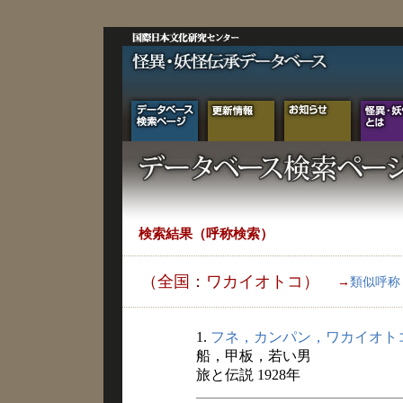
検索結果（呼称検索）
（全国：ワカイオトコ）
→
類似呼称
1.
フネ，カンパン，ワカイオト
船，甲板，若い男
旅と伝説 1928年