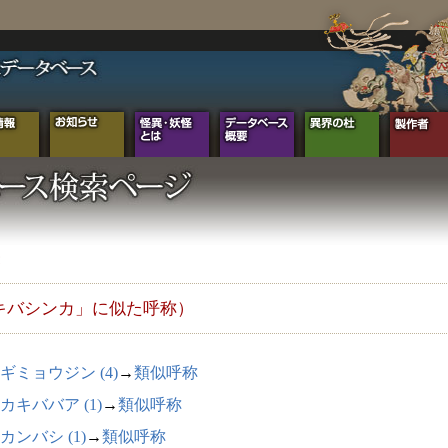
キバシンカ」に似た呼称）
ギミョウジン (4)
→
類似呼称
カキババア (1)
→
類似呼称
カンバシ (1)
→
類似呼称