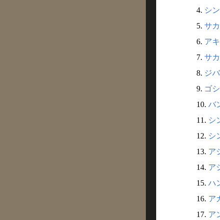
4.
シン
5.
サカ
6.
アキ
7.
サカ
8.
ジバ
9.
ゴシ
10.
バン
11.
シ
12.
シン
13.
アシ
14.
アシ
15.
ハン
16.
アカ
17.
アン