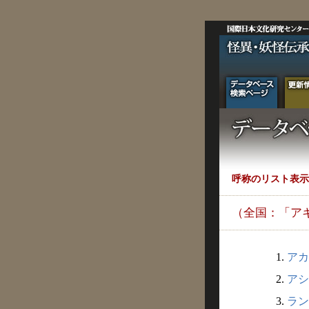
呼称のリスト表示
（全国：「ア
1.
アカ
2.
アシ
3.
ラン