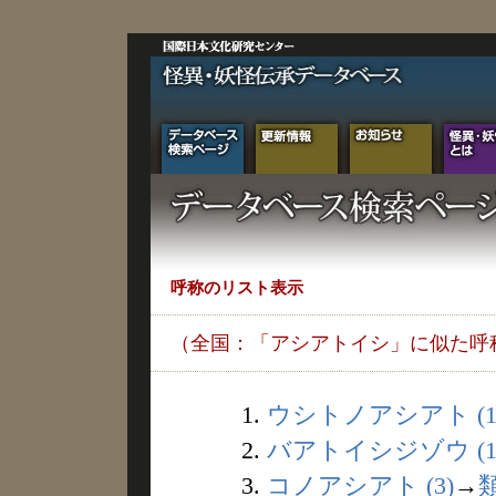
呼称のリスト表示
（全国：「アシアトイシ」に似た呼
1.
ウシトノアシアト (1
2.
バアトイシジゾウ (1
3.
コノアシアト (3)
→