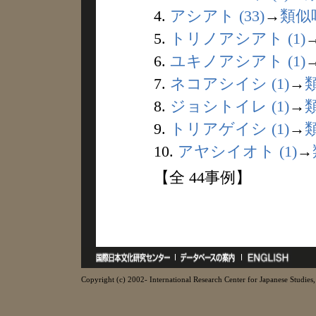
4.
アシアト (33)
→
類似
5.
トリノアシアト (1)
6.
ユキノアシアト (1)
7.
ネコアシイシ (1)
→
8.
ジョシトイレ (1)
→
9.
トリアゲイシ (1)
→
10.
アヤシイオト (1)
→
【全 44事例】
Copyright (c) 2002- International Research Center for Japanese Studies, 