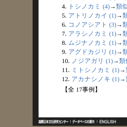
4.
トシノカミ (4)
→
類
5.
アトリノカイ (1)
→
6.
コノアシアト (3)
→
7.
アラシノカミ (1)
→
8.
ムジナノカミ (1)
→
9.
アグドカジリ (1)
→
10.
ノジアガリ (1)
→
類
11.
ミトシノカミ (1)
→
12.
アカナシノキ (1)
→
【全 17事例】