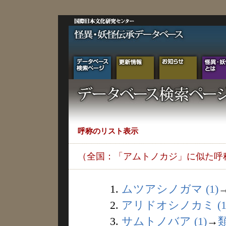
呼称のリスト表示
（全国：「アムトノカジ」に似た呼
1.
ムツアシノガマ (1)
2.
アリドオシノカミ (1
3.
サムトノバア (1)
→