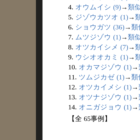
4.
オウムイシ (9)
→
類
5.
ジゾウカツオ (1)
→
6.
ショウガツ (36)
→
類
7.
ムツジゾウ (1)
→
類
8.
オツカイシメ (7)
→
9.
ウシオオカミ (1)
→
10.
オカマジゾウ (1)
→
11.
ツムジカゼ (1)
→
類
12.
オツカイメシ (1)
→
13.
オツナジゾウ (1)
→
14.
オニガジョウ (1)
→
【全 65事例】