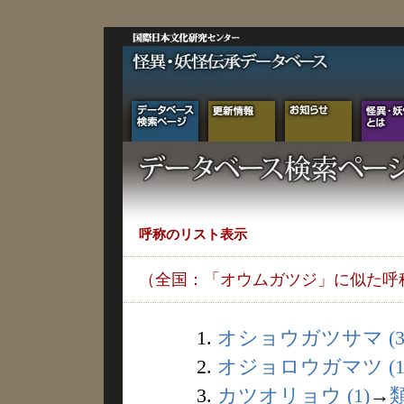
呼称のリスト表示
（全国：「オウムガツジ」に似た呼
1.
オショウガツサマ (3
2.
オジョロウガマツ (1
3.
カツオリョウ (1)
→