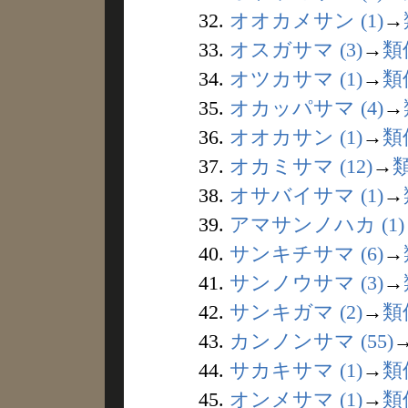
32.
オオカメサン (1)
→
33.
オスガサマ (3)
→
類
34.
オツカサマ (1)
→
類
35.
オカッパサマ (4)
→
36.
オオカサン (1)
→
類
37.
オカミサマ (12)
→
38.
オサバイサマ (1)
→
39.
アマサンノハカ (1)
40.
サンキチサマ (6)
→
41.
サンノウサマ (3)
→
42.
サンキガマ (2)
→
類
43.
カンノンサマ (55)
44.
サカキサマ (1)
→
類
45.
オンメサマ (1)
→
類