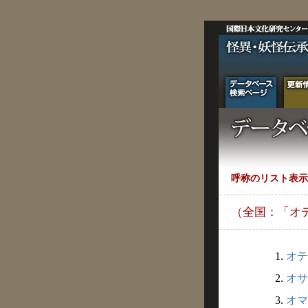
呼称のリスト表示
（全国：「オ
1.
オテ
2.
オサ
3.
オマ