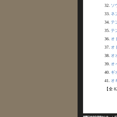
32.
ソ
33.
ネン
34.
テン
35.
テン
36.
オ
37.
オ
38.
オ
39.
オ
40.
ギオ
41.
オギ
【全 