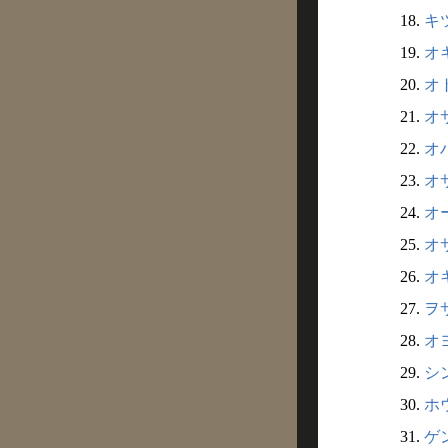
18.
キツ
19.
オキ
20.
オト
21.
オサ
22.
オハ
23.
オサ
24.
オ
25.
オサ
26.
オキ
27.
ヲサ
28.
オヨ
29.
シン
30.
ホ
31.
ゲン