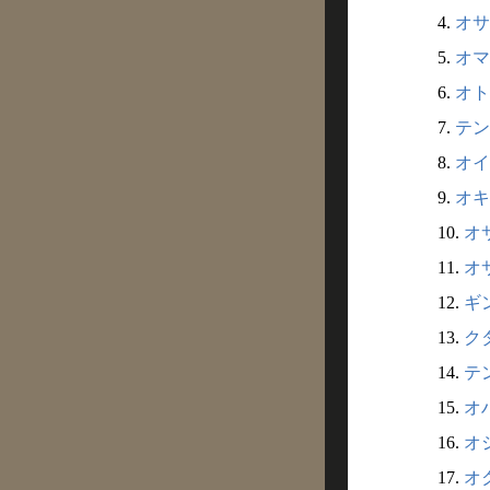
4.
オサ
5.
オマ
6.
オト
7.
テン
8.
オイ
9.
オキ
10.
オ
11.
オ
12.
ギン
13.
クダ
14.
テン
15.
オハ
16.
オシ
17.
オク