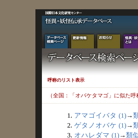
呼称のリスト表示
（全国：「オバケタマゴ」に似た呼
1.
アマゴイバタ (1)
→
2.
ゲタノオバケ (1)
→
3.
オハレダマ (1)
→
類