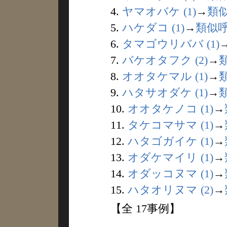
4.
ヤマオバケ (1)
→
類
5.
ハケダコ (1)
→
類似
6.
タマゴウリババ (1)
7.
バケオタフク (2)
→
8.
オオタケマル (1)
→
9.
ハタサオダケ (1)
→
10.
オオタケノコ (1)
→
11.
タケコマサマ (1)
→
12.
ハタゴガイケ (1)
→
13.
オダケマイリ (1)
→
14.
オダッコヌマ (1)
→
15.
ハタオリヌマ (2)
→
【全 17事例】