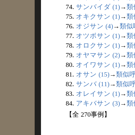
74.
サンバイダ (1)
→
類
75.
オキクサン (1)
→
類
76.
オジサン (4)
→
類似
77.
オツボサン (1)
→
類
78.
オロクサン (1)
→
類
79.
オヤマサン (2)
→
類
80.
オイワサン (1)
→
類
81.
オサン (15)
→
類似
82.
サンバ (11)
→
類似
83.
オレイサン (1)
→
類
84.
アキバサン (3)
→
類
【全 270事例】