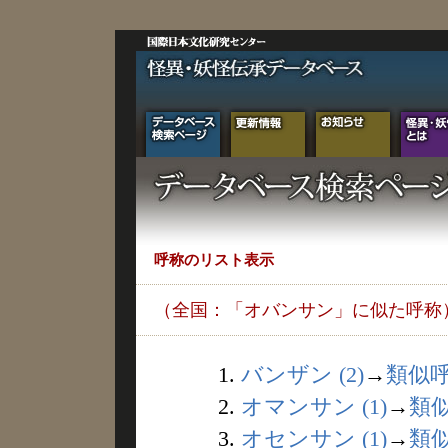
呼称のリスト表示
（全国：「オバンサン」に似た呼称
1.
バンザン (2)
→
類似
2.
オマンサン (1)
→
類
3.
オセンサン (1)
→
類