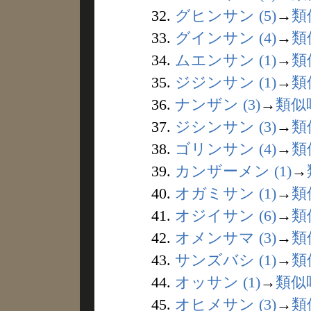
32.
グヒンサン (5)
→
類
33.
グインサン (4)
→
類
34.
ムエンサン (1)
→
類
35.
ジジンサン (1)
→
類
36.
ナンザン (3)
→
類似
37.
ジシンサン (3)
→
類
38.
ゴリンサン (4)
→
類
39.
カンザーメン (1)
→
40.
オガミサン (1)
→
類
41.
オジイサン (6)
→
類
42.
オメンサマ (3)
→
類
43.
サンズバシ (1)
→
類
44.
オッサン (1)
→
類似
45.
オヒメサン (3)
→
類