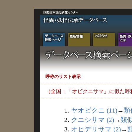
呼称のリスト表示
（全国：「オビクニサマ」に似た呼
1.
ヤオビクニ (11)
→
類
2.
クニシサマ (2)
→
類
3.
オヒデリサマ (2)
→