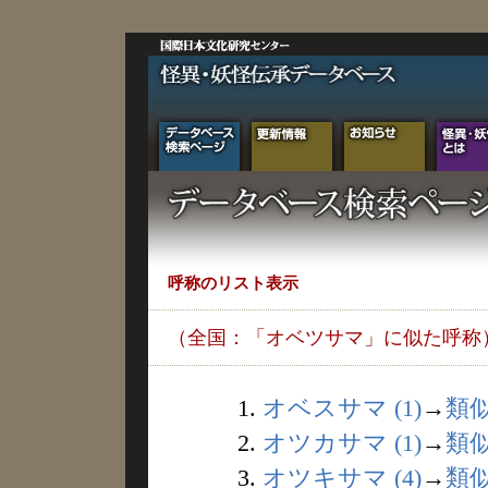
呼称のリスト表示
（全国：「オベツサマ」に似た呼称
1.
オベスサマ (1)
→
類
2.
オツカサマ (1)
→
類
3.
オツキサマ (4)
→
類